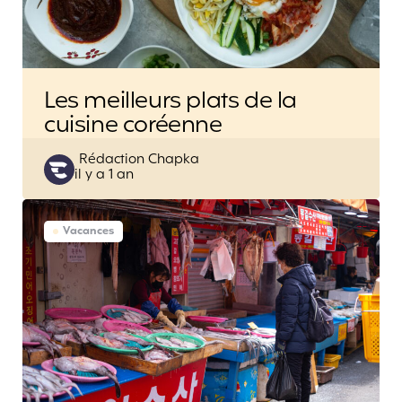
Les meilleurs plats de la
cuisine coréenne
Posted
Rédaction Chapka
il y a 1 an
by
Vacances