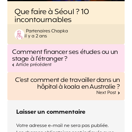
Que faire à Séoul ? 10
incontournables
Posted
Partenaires Chapka
il y a 2 ans
by
Post
Comment financer ses études ou un
navigation
stage à l’étranger ?
Article précédent
C'est comment de travailler dans un
hôpital à koala en Australie ?
Next Post
Laisser un commentaire
Votre adresse e-mail ne sera pas publiée.