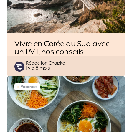
Vivre en Corée du Sud avec
un PVT, nos conseils
Posted
Rédaction Chapka
il y a 8 mois
by
Vacances