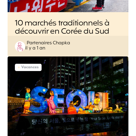
10 marchés traditionnels à
découvrir en Corée du Sud
Posted
Partenaires Chapka
il y a 1 an
by
Vacances