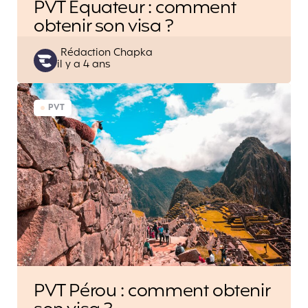
PVT Equateur : comment
obtenir son visa ?
Posted
Rédaction Chapka
il y a 4 ans
by
PVT
PVT Pérou : comment obtenir