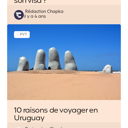
son visa ?
Posted
Rédaction Chapka
il y a 4 ans
by
PVT
10 raisons de voyager en
Uruguay