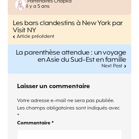
Posted
Partenaires Chapka
il y a 5 ans
by
Post
Les bars clandestins à New York par
navigation
Visit NY
Article précédent
La parenthèse attendue : un voyage
en Asie du Sud-Est en famille
Next Post
Laisser un commentaire
Votre adresse e-mail ne sera pas publiée.
Les champs obligatoires sont indiqués avec
*
Commentaire
*