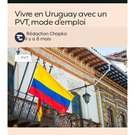
Vivre en Uruguay avec un
PVT, mode d’emploi
Posted
Rédaction Chapka
il y a 8 mois
by
PVT