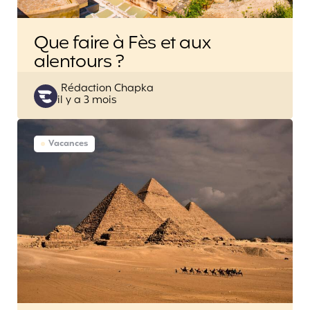
Que faire à Fès et aux
alentours ?
Posted
Rédaction Chapka
il y a 3 mois
by
Vacances