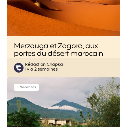
Merzouga et Zagora, aux
portes du désert marocain
Posted
Rédaction Chapka
il y a 2 semaines
by
Vacances