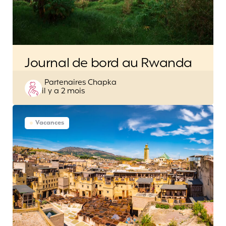
Journal de bord au Rwanda
Posted
Partenaires Chapka
il y a 2 mois
by
Vacances