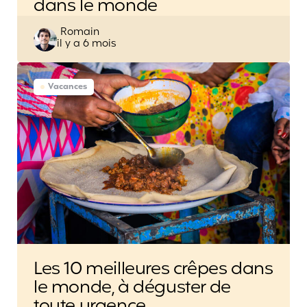
dans le monde
Posted
Romain
il y a 6 mois
by
Vacances
Les 10 meilleures crêpes dans
le monde, à déguster de
toute urgence