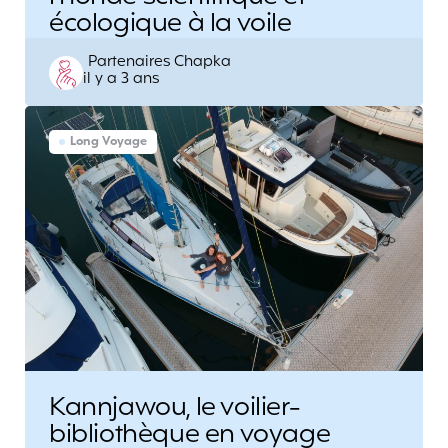
écologique à la voile
Posted
Partenaires Chapka
il y a 3 ans
by
Long Voyage
Kannjawou, le voilier-
bibliothèque en voyage