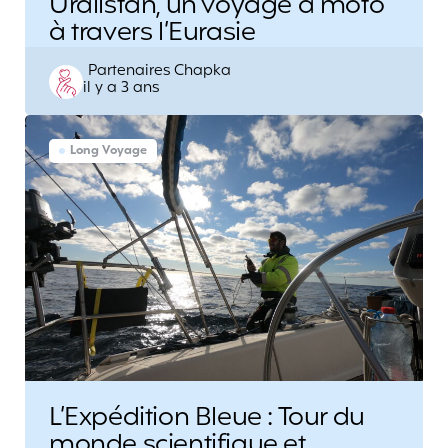
Uralistan, un voyage à moto
à travers l’Eurasie
Posted
Partenaires Chapka
il y a 3 ans
by
Long Voyage
L’Expédition Bleue : Tour du
monde scientifique et