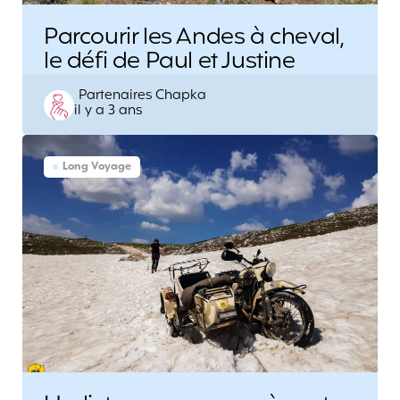
Parcourir les Andes à cheval,
le défi de Paul et Justine
Posted
Partenaires Chapka
il y a 3 ans
by
Long Voyage