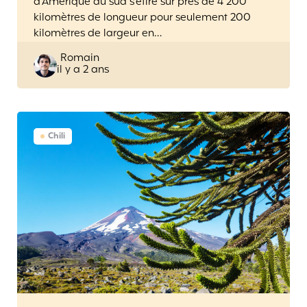
d’Amérique du sud s’étire sur près de 4 200
kilomètres de longueur pour seulement 200
kilomètres de largeur en…
Posted
Romain
il y a 2 ans
by
Chili