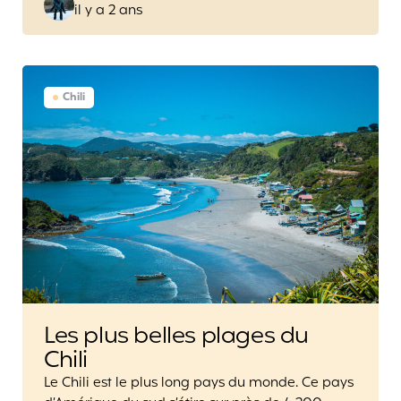
il y a 2 ans
by
Chili
Les plus belles plages du
Chili
Le Chili est le plus long pays du monde. Ce pays