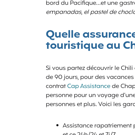
bord du Pacifique…et une gast
empanadas
,
el pastel de chocl
Quelle assurance
touristique au Chi
Si vous partez découvrir le Chil
de 90 jours, pour des vacance
contrat
Cap Assistance
de Chapk
personne pour un voyage d’une s
personnes et plus. Voici les gara
Assistance rapatriement p
et ce 24h/24 et 7j/7.