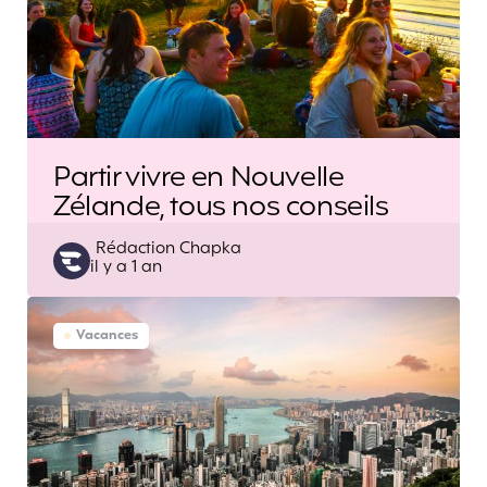
Partir vivre en Nouvelle
Zélande, tous nos conseils
Posted
Rédaction Chapka
il y a 1 an
by
Vacances