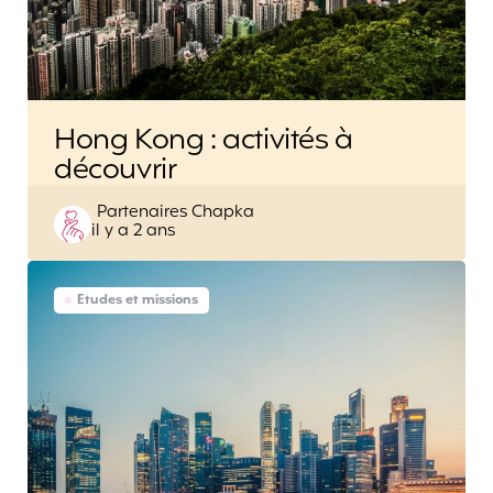
Hong Kong : activités à
découvrir
Posted
Partenaires Chapka
il y a 2 ans
by
Etudes et missions