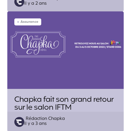
il y a 2 ans
by
Assurance
Chapka fait son grand retour
sur le salon IFTM
Posted
Rédaction Chapka
il y a 3 ans
by