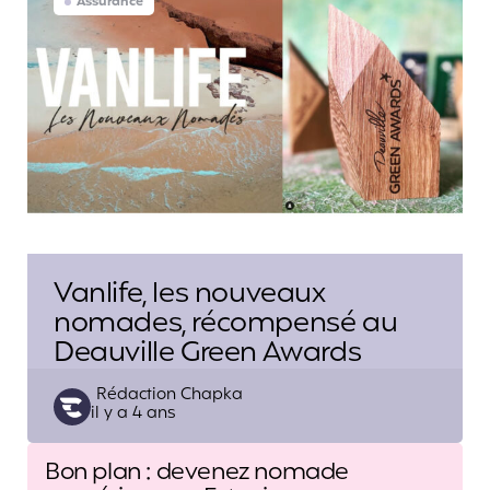
Assurance
Vanlife, les nouveaux
nomades, récompensé au
Deauville Green Awards
Posted
Rédaction Chapka
il y a 4 ans
by
Post
Bon plan : devenez nomade
navigation