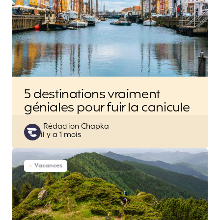
5 destinations vraiment
géniales pour fuir la canicule
Posted
Rédaction Chapka
il y a 1 mois
by
Vacances