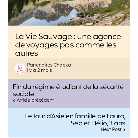
La Vie Sauvage : une agence
de voyages pas comme les
autres
Posted
Partenaires Chapka
il y a 2 mois
by
Post
Fin du régime étudiant de la sécurité
navigation
sociale
Article précédent
Le tour d'Asie en famille de Laura,
Seb et Hélio, 3 ans
Next Post