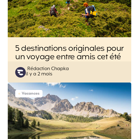
5 destinations originales pour
un voyage entre amis cet été
Posted
Rédaction Chapka
il y a 2 mois
by
Vacances