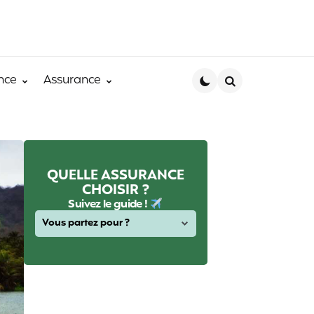
nce
Assurance
Search
QUELLE ASSURANCE
CHOISIR ?
Suivez le guide !