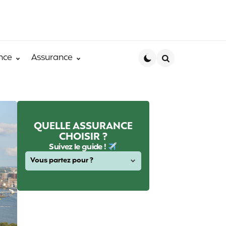
nce
Assurance
Search
QUELLE ASSURANCE
CHOISIR ?
Suivez le guide !