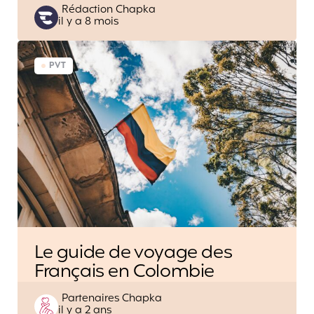
Posted
Rédaction Chapka
il y a 8 mois
by
PVT
Le guide de voyage des
Français en Colombie
Posted
Partenaires Chapka
il y a 2 ans
by