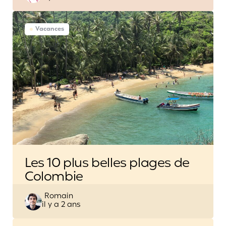
Vacances
Les 10 plus belles plages de
Colombie
Posted
Romain
il y a 2 ans
by
Post