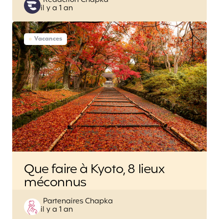
Rédaction Chapka
il y a 1 an
by
Vacances
Que faire à Kyoto, 8 lieux
méconnus
Posted
Partenaires Chapka
il y a 1 an
by