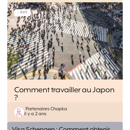
PVT
Comment travailler au Japon
?
Posted
Partenaires Chapka
il y a 2 ans
by
Post
Visa Schengen : Comment obtenir