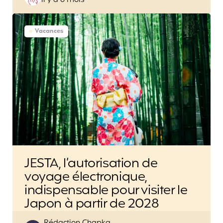
il y a 6 mois
by
Vacances
JESTA, l’autorisation de
voyage électronique,
indispensable pour visiter le
Japon à partir de 2028
Posted