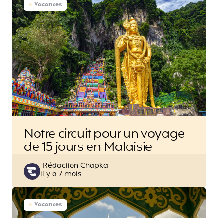
Vacances
Notre circuit pour un voyage
de 15 jours en Malaisie
Posted
Rédaction Chapka
il y a 7 mois
by
Vacances