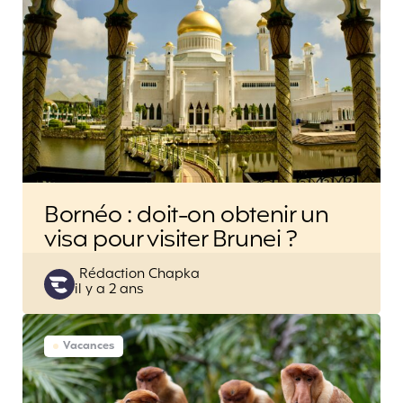
Bornéo : doit-on obtenir un
visa pour visiter Brunei ?
Posted
Rédaction Chapka
il y a 2 ans
by
Vacances