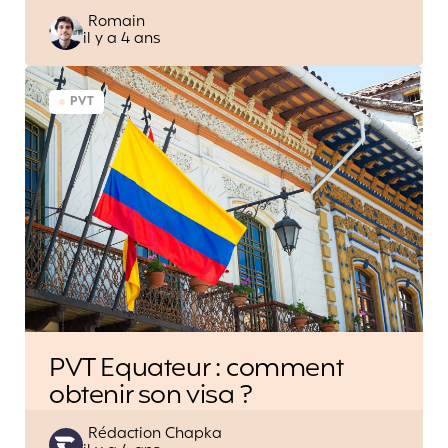
Posted
Romain
il y a 4 ans
by
PVT
PVT Equateur : comment
obtenir son visa ?
Posted
Rédaction Chapka