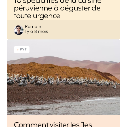
10 spécialités de la cuisine
péruvienne à déguster de
toute urgence
Posted
Romain
il y a 8 mois
by
PVT
Comment visiter les îles