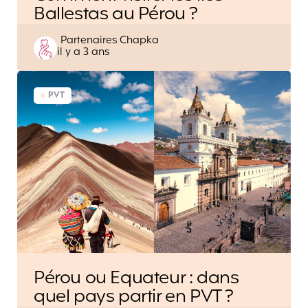
Ballestas au Pérou ?
Posted
Partenaires Chapka
il y a 3 ans
by
PVT
Pérou ou Equateur : dans
quel pays partir en PVT ?