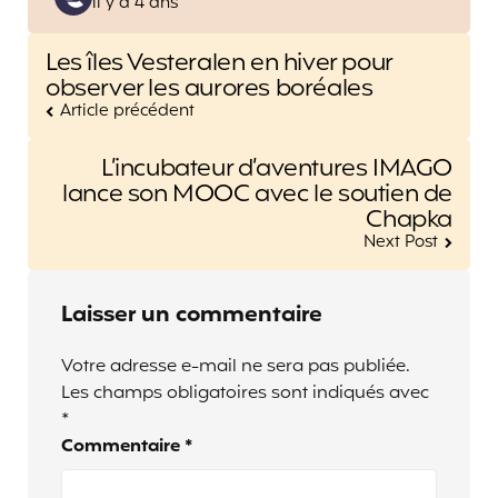
il y a 4 ans
by
Post
Les îles Vesteralen en hiver pour
navigation
observer les aurores boréales
Article précédent
L’incubateur d’aventures IMAGO
lance son MOOC avec le soutien de
Chapka
Next Post
Laisser un commentaire
Votre adresse e-mail ne sera pas publiée.
Les champs obligatoires sont indiqués avec
*
Commentaire
*