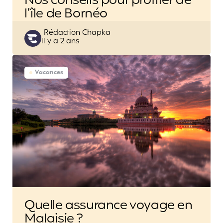
Nos conseils pour profiter de
l’île de Bornéo
Posted
Rédaction Chapka
il y a 2 ans
by
Vacances
Quelle assurance voyage en
Malaisie ?