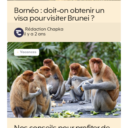
Bornéo : doit-on obtenir un
visa pour visiter Brunei ?
Posted
Rédaction Chapka
il y a 2 ans
by
Vacances