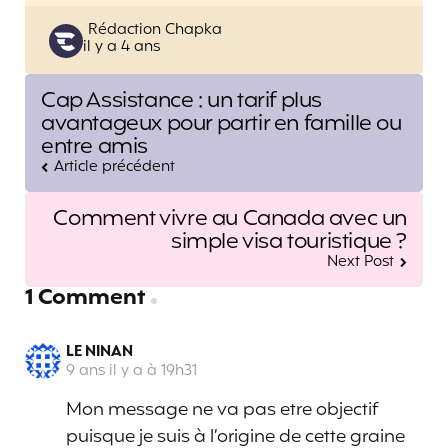
Posted
Rédaction Chapka
il y a 4 ans
by
Post
Cap Assistance : un tarif plus
navigation
avantageux pour partir en famille ou
entre amis
Article précédent
Comment vivre au Canada avec un
simple visa touristique ?
Next Post
1 Comment
LE NINAN
9 ans il y a à 19h31
Mon message ne va pas etre objectif
puisque je suis à l’origine de cette graine