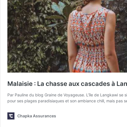
Malaisie : La chasse aux cascades à La
Par Pauline du blog Graine de Voyageuse. L’île de Langkawi se sit
pour ses plages paradisiaques et son ambiance chill, mais pas 
Chapka Assurances