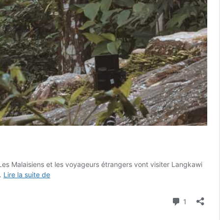
 Les Malaisiens et les voyageurs étrangers vont visiter Langkawi
Malaisie
 …
Lire la suite de
:
La
Commenta
1
chasse
aux