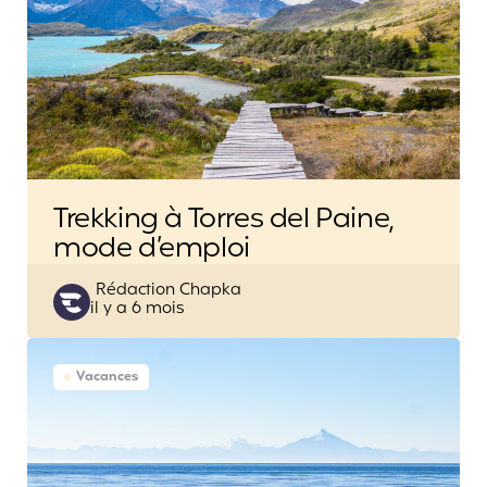
Trekking à Torres del Paine,
mode d’emploi
Posted
Rédaction Chapka
il y a 6 mois
by
Vacances