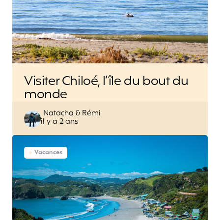
Visiter Chiloé, l’île du bout du
monde
Posted
Natacha & Rémi
il y a 2 ans
by
Vacances