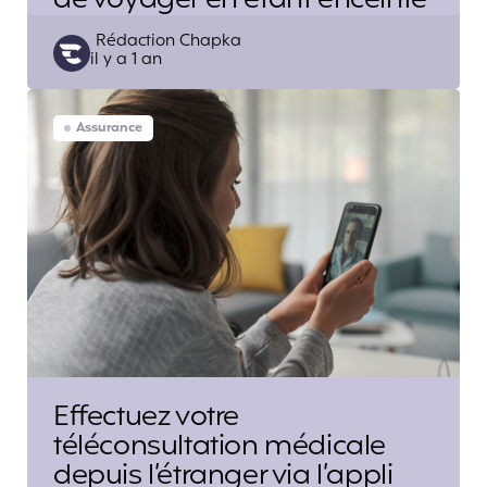
Posted
Rédaction Chapka
il y a 1 an
by
Assurance
Effectuez votre
téléconsultation médicale
depuis l’étranger via l’appli