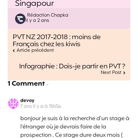
Singapour
Posted
Rédaction Chapka
il y a 2 ans
by
Post
PVT NZ 2017-2018 : moins de
navigation
Français chez les kiwis
Article précédent
Infographie : Dois-je partir en PVT ?
Next Post
1 Comment
devoy
7 ans il y a à 15h54
bonjour je suis à la recherche d’un stage à
l’étranger où je devrais faire de la
prospection . Ce stage dure deux mois (