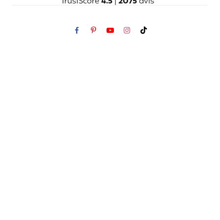
TrustScore
4.5
|
2075
avis