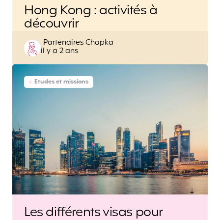
Hong Kong : activités à
découvrir
Posted
Partenaires Chapka
il y a 2 ans
by
Etudes et missions
Les différents visas pour