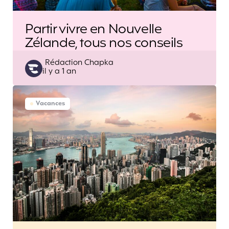
Partir vivre en Nouvelle
Zélande, tous nos conseils
Posted
Rédaction Chapka
il y a 1 an
by
Vacances