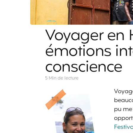
Voyager en H
émotions int
conscience
5 Min
de lecture
Voyage
beauco
pu me 
opport
Festiva