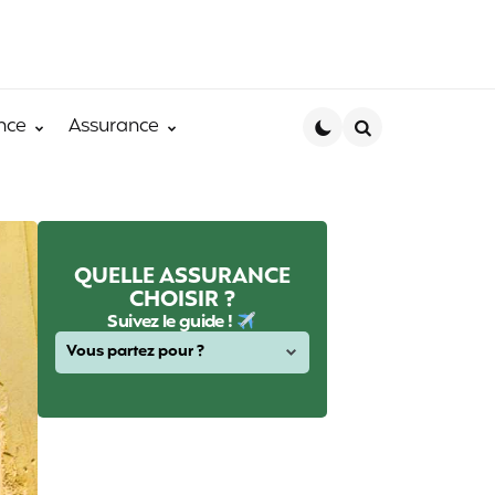
nce
Assurance
Search
QUELLE ASSURANCE
CHOISIR ?
Suivez le guide !