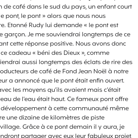
on de café dans le sud du pays, un enfant court
 le pont, le pont » alors que nous nous
ère. Etonné Rudy lui demande « le pont est
une garçon. Je me souviendrai longtemps de ce
ant cette réponse positive. Nous avons donc
 ce cadeau « béni des Dieux », comme
viendrai aussi longtemps des éclats de rire des
roducteurs de café de Fond Jean Noël à notre
r a annoncé que le pont était enfin ouvert.
e avec les moyens qu’ils avaient mais c’était
eau de l’eau était haut. Ce fameux pont offre
de développement à cette communauté même
core une dizaine de kilomètres de piste
llage. Grâce à ce pont demain il y aura, je
iendront partager avec eux leur fabuleux projet,