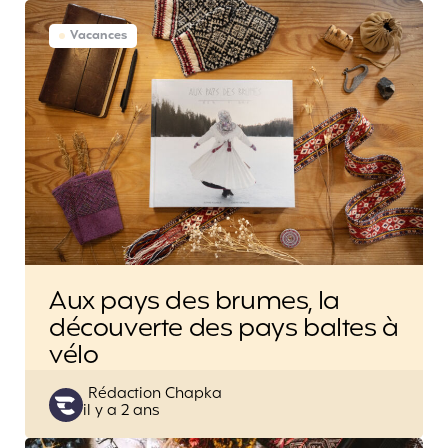
Vacances
Aux pays des brumes, la
découverte des pays baltes à
vélo
Posted
Rédaction Chapka
il y a 2 ans
by