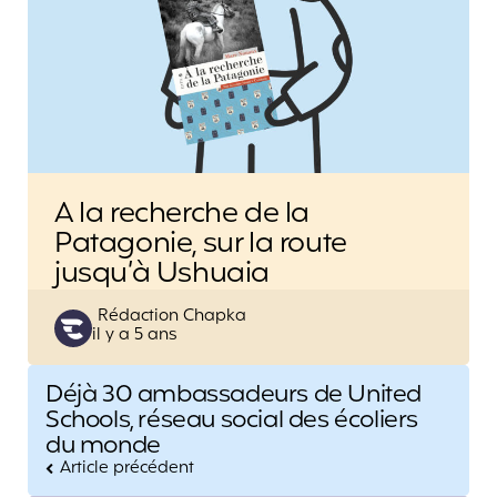
A la recherche de la
Patagonie, sur la route
jusqu’à Ushuaia
Posted
Rédaction Chapka
il y a 5 ans
by
Post
Déjà 30 ambassadeurs de United
navigation
Schools, réseau social des écoliers
du monde
Article précédent