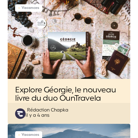
Vacances
Explore Géorgie, le nouveau
livre du duo OunTravela
Posted
Rédaction Chapka
il y a 4 ans
by
Vacances