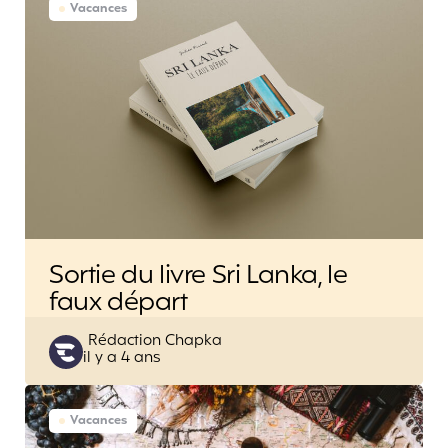
Vacances
Sortie du livre Sri Lanka, le
faux départ
Posted
Rédaction Chapka
il y a 4 ans
by
Vacances