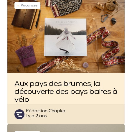
Vacances
Aux pays des brumes, la
découverte des pays baltes à
vélo
Posted
Rédaction Chapka
il y a 2 ans
by