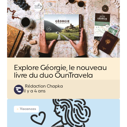
Explore Géorgie, le nouveau
livre du duo OunTravela
Posted
Rédaction Chapka
il y a 4 ans
by
Vacances