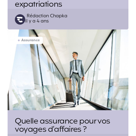
expatriations
Posted
Rédaction Chapka
il y a 4 ans
by
Assurance
Quelle assurance pour vos
voyages d’affaires ?