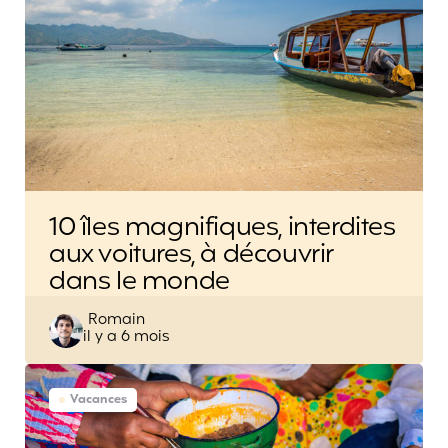
10 îles magnifiques, interdites
aux voitures, à découvrir
dans le monde
Posted
Romain
il y a 6 mois
by
Vacances