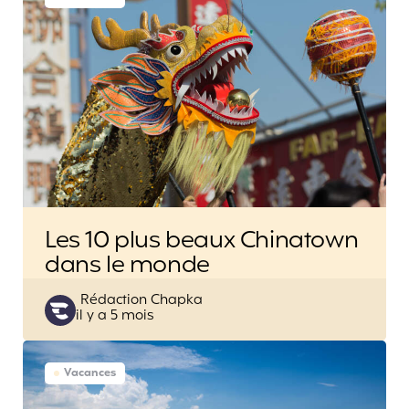
Les 10 plus beaux Chinatown
dans le monde
Posted
Rédaction Chapka
il y a 5 mois
by
Vacances