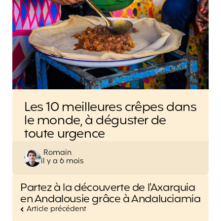
Les 10 meilleures crêpes dans
le monde, à déguster de
toute urgence
Posted
Romain
il y a 6 mois
by
Post
Partez à la découverte de l'Axarquia
navigation
en Andalousie grâce à Andaluciamia
Article précédent