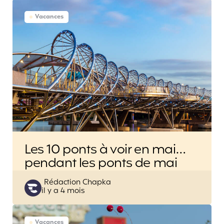
Vacances
Les 10 ponts à voir en mai…
pendant les ponts de mai
Posted
Rédaction Chapka
il y a 4 mois
by
Vacances