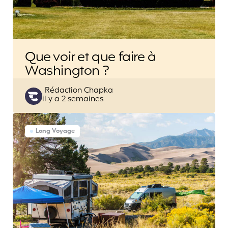
Que voir et que faire à
Washington ?
Posted
Rédaction Chapka
il y a 2 semaines
by
Long Voyage