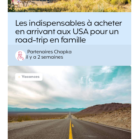
Les indispensables à acheter
en arrivant aux USA pour un
road-trip en famille
Posted
Partenaires Chapka
il y a 2 semaines
by
Vacances