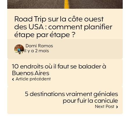
Road Trip sur la côte ouest
des USA : comment planifier
étape par étape ?
Posted
Domi Ramos
il y a 2 mois
by
Post
10 endroits où il faut se balader à
navigation
Buenos Aires
Article précédent
5 destinations vraiment géniales
pour fuir la canicule
Next Post