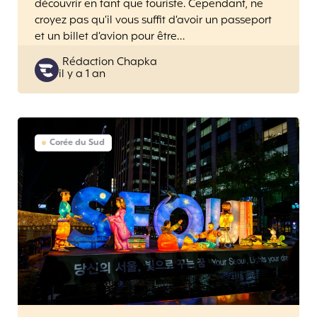
découvrir en tant que touriste. Cependant, ne
croyez pas qu’il vous suffit d’avoir un passeport
et un billet d’avion pour être…
Posted
Rédaction Chapka
il y a 1 an
by
Corée du Sud