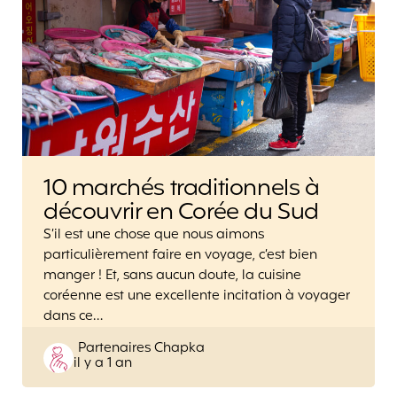
10 marchés traditionnels à
découvrir en Corée du Sud
S’il est une chose que nous aimons
particulièrement faire en voyage, c’est bien
manger ! Et, sans aucun doute, la cuisine
coréenne est une excellente incitation à voyager
dans ce…
Posted
Partenaires Chapka
il y a 1 an
by