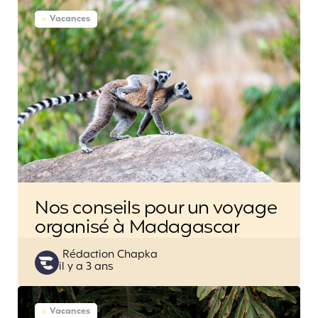
Vacances
Nos conseils pour un voyage
organisé à Madagascar
Posted
Rédaction Chapka
il y a 3 ans
by
Vacances