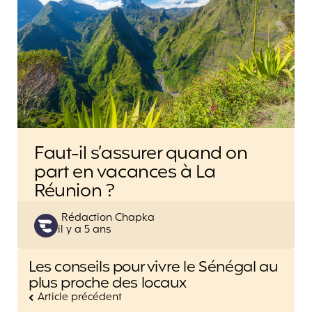
Faut-il s’assurer quand on
part en vacances à La
Réunion ?
Posted
Rédaction Chapka
il y a 5 ans
by
Post
Les conseils pour vivre le Sénégal au
navigation
plus proche des locaux
Article précédent