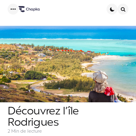
Menu
Searc
Découvrez l’île
Rodrigues
2 Min
de lecture