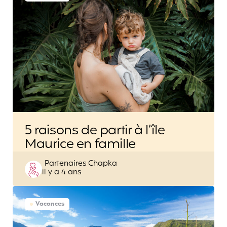
5 raisons de partir à l’île
Maurice en famille
Posted
Partenaires Chapka
il y a 4 ans
by
Vacances