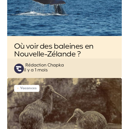
Où voir des baleines en
Nouvelle-Zélande ?
Posted
Rédaction Chapka
il y a 1 mois
by
Vacances