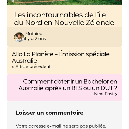
Les incontournables de l’île
du Nord en Nouvelle Zélande
Posted
Mathieu
il y a 2 ans
by
Post
Allo La Planète - Émission spéciale
navigation
Australie
Article précédent
Comment obtenir un Bachelor en
Australie après un BTS ou un DUT ?
Next Post
Laisser un commentaire
Votre adresse e-mail ne sera pas publiée.