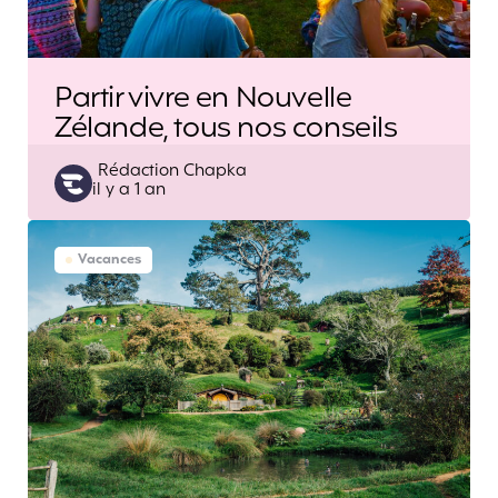
Partir vivre en Nouvelle
Zélande, tous nos conseils
Posted
Rédaction Chapka
il y a 1 an
by
Vacances