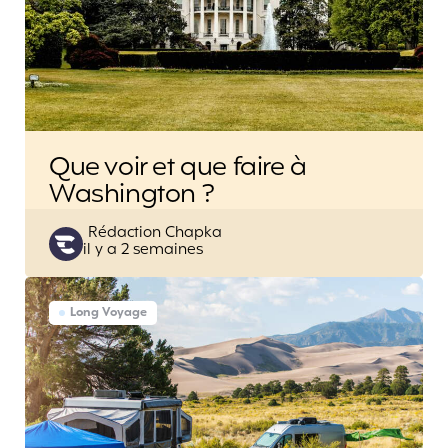
Que voir et que faire à
Washington ?
Posted
Rédaction Chapka
il y a 2 semaines
by
Long Voyage