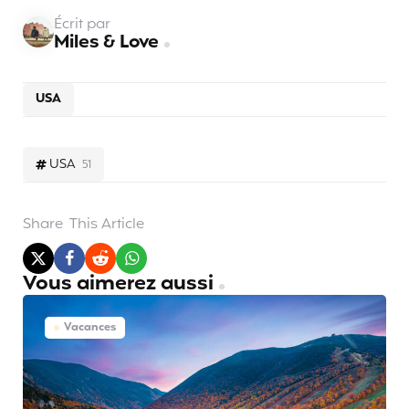
Écrit par
Miles & Love
USA
USA
51
Share
This Article
Vous aimerez aussi
Vacances