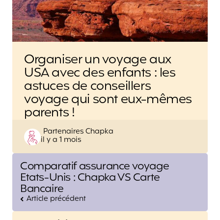
Organiser un voyage aux
USA avec des enfants : les
astuces de conseillers
voyage qui sont eux-mêmes
parents !
Posted
Partenaires Chapka
il y a 1 mois
by
Post
Comparatif assurance voyage
navigation
Etats-Unis : Chapka VS Carte
Bancaire
Article précédent