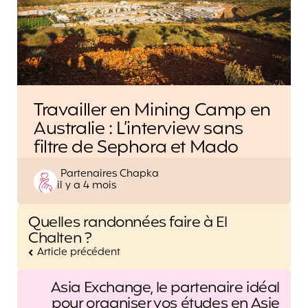
Travailler en Mining Camp en
Australie : L’interview sans
filtre de Sephora et Mado
Posted
Partenaires Chapka
il y a 4 mois
by
Post
Quelles randonnées faire à El
navigation
Chalten ?
Article précédent
Asia Exchange, le partenaire idéal
pour organiser vos études en Asie