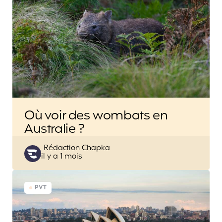
Où voir des wombats en
Australie ?
Posted
Rédaction Chapka
il y a 1 mois
by
PVT