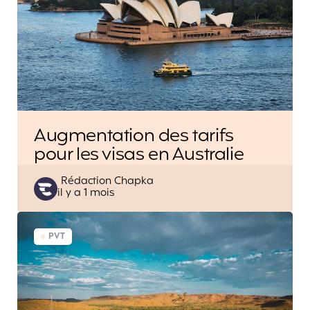
Augmentation des tarifs
pour les visas en Australie
Posted
Rédaction Chapka
il y a 1 mois
by
PVT