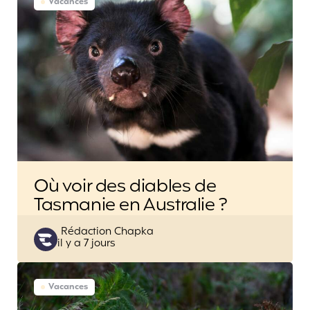
Vacances
Où voir des diables de
Tasmanie en Australie ?
Posted
Rédaction Chapka
il y a 7 jours
by
Vacances