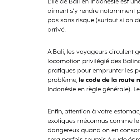
L’île de Bali en Indonésie est un
aiment s’y rendre notamment pou
pas sans risque (surtout si on déb
arrivé.
A Bali, les voyageurs circulent
locomotion privilégié des Balinai
pratiques pour emprunter les pet
problème,
le code de la route 
Indonésie en règle générale). L
Enfin, attention à votre estomac
exotiques méconnus comme le duri
dangereux quand on en consomm
sera parfois soumis à rude épre