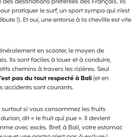
e des destinations préférées des Français. Ils
r pratiquer le surf, un sport sympa qui n’est
ute !). Et oui, une entorse à la cheville est vite
 généralement en scooter, le moyen de
s. Ils sont faciles à louer et à conduire,
its chemins à travers les rizières. Seul
n’est pas du tout respecté à Bali
(et en
es accidents sont courants.
, surtout si vous consommez les fruits
an, dit « le fruit qui pue ». Il devient
e avec excès. Bref, à Bali, votre estomac
uve et une gastro n’est pas à exclure !