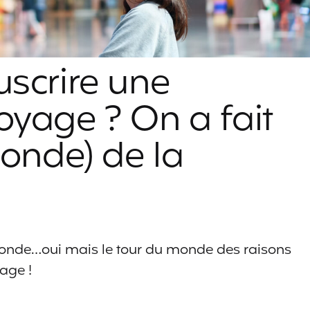
scrire une
oyage ? On a fait
monde) de la
u monde…oui mais le tour du monde des raisons
age !