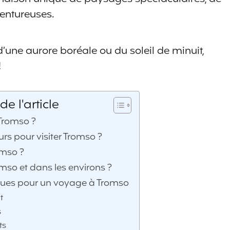
ventureuses.
’une aurore boréale ou du soleil de minuit,
!
e l'article
Tromso ?
rs pour visiter Tromso ?
omso ?
omso et dans les environs ?
ques pour un voyage à Tromso
t
s
ts