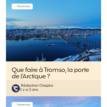
Vacances
Que faire à Tromso, la porte
de l’Arctique ?
Posted
Rédaction Chapka
il y a 2 ans
by
Vacances