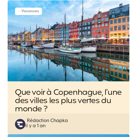
Vacances
Que voir à Copenhague, l’une
des villes les plus vertes du
monde ?
Posted
Rédaction Chapka
il y a 1 an
by