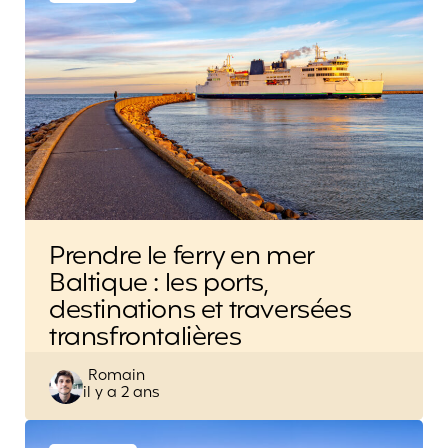
Prendre le ferry en mer
Baltique : les ports,
destinations et traversées
transfrontalières
Posted
Romain
il y a 2 ans
by