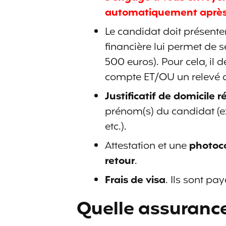
automatiquement après l
Le candidat doit présenter 
financière lui permet de 
500 euros). Pour cela, il d
compte ET/OU un relevé 
Justificatif de domicile r
prénom(s) du candidat (ex
etc.).
Attestation et une
photoco
retour
.‬‬‬
Frais de visa
. Ils sont pa
Quelle assuranc