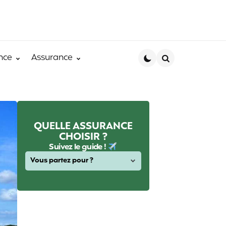
nce
Assurance
Search
QUELLE ASSURANCE
CHOISIR ?
Suivez le guide !