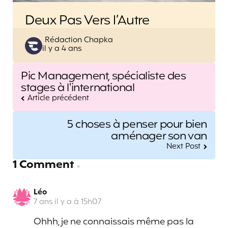
Deux Pas Vers l’Autre
Posted
Rédaction Chapka
il y a 4 ans
by
Post
Pic Management, spécialiste des
navigation
stages à l'international
Article précédent
5 choses à penser pour bien
aménager son van
Next Post
1 Comment
Léo
7 ans il y a à 15h07
Ohhh, je ne connaissais même pas la