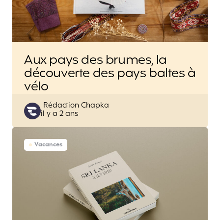
Aux pays des brumes, la
découverte des pays baltes à
vélo
Posted
Rédaction Chapka
il y a 2 ans
by
Vacances