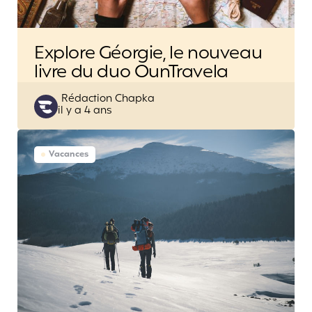
Explore Géorgie, le nouveau
livre du duo OunTravela
Posted
Rédaction Chapka
il y a 4 ans
by
Vacances