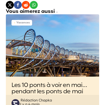
Vous aimerez aussi
Vacances
Les 10 ponts à voir en mai…
pendant les ponts de mai
Posted
Rédaction Chapka
il y a 4 mois