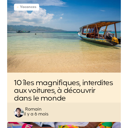
Vacances
10 îles magnifiques, interdites
aux voitures, à découvrir
dans le monde
Posted
Romain
il y a 6 mois
by