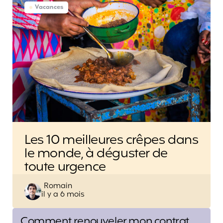
Vacances
Les 10 meilleures crêpes dans
le monde, à déguster de
toute urgence
Posted
Romain
il y a 6 mois
by
Post
Comment renouveler mon contrat