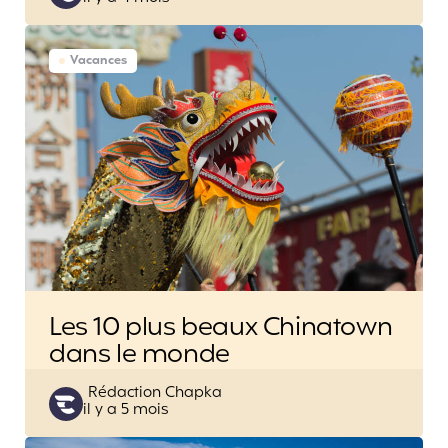
by
Vacances
Les 10 plus beaux Chinatown
dans le monde
Posted
Rédaction Chapka
il y a 5 mois
by