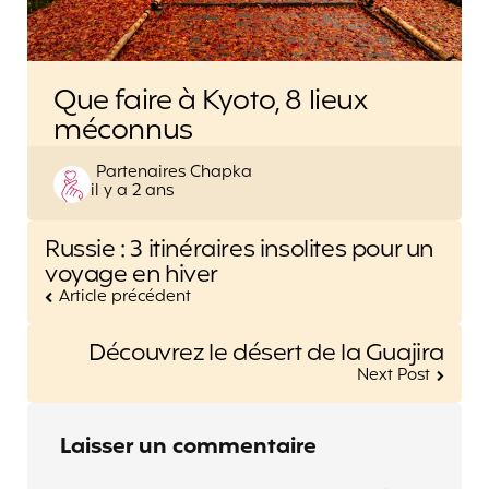
Que faire à Kyoto, 8 lieux
méconnus
Posted
Partenaires Chapka
il y a 2 ans
by
Post
Russie : 3 itinéraires insolites pour un
navigation
voyage en hiver
Article précédent
Découvrez le désert de la Guajira
Next Post
Laisser un commentaire