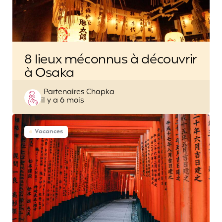
8 lieux méconnus à découvrir
à Osaka
Posted
Partenaires Chapka
il y a 6 mois
by
Vacances