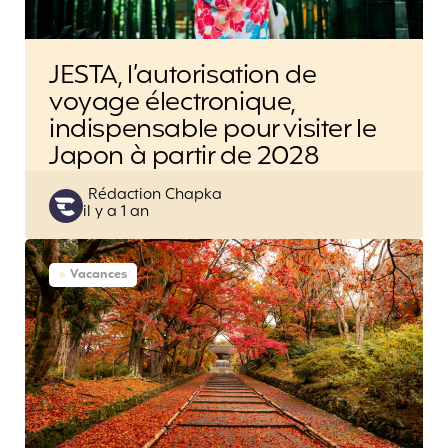
JESTA, l’autorisation de
voyage électronique,
indispensable pour visiter le
Japon à partir de 2028
Posted
Rédaction Chapka
il y a 1 an
by
Vacances