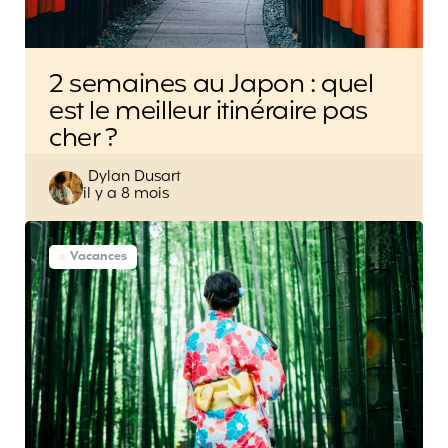
2 semaines au Japon : quel
est le meilleur itinéraire pas
cher ?
Posted
Dylan Dusart
il y a 8 mois
by
Vacances