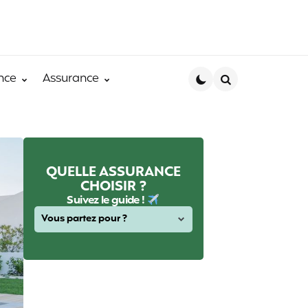
nce
Assurance
Search
QUELLE ASSURANCE
CHOISIR ?
Suivez le guide !