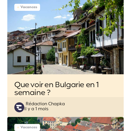
Vacances
Que voir en Bulgarie en 1
semaine ?
Posted
Rédaction Chapka
il y a 1 mois
by
Vacances