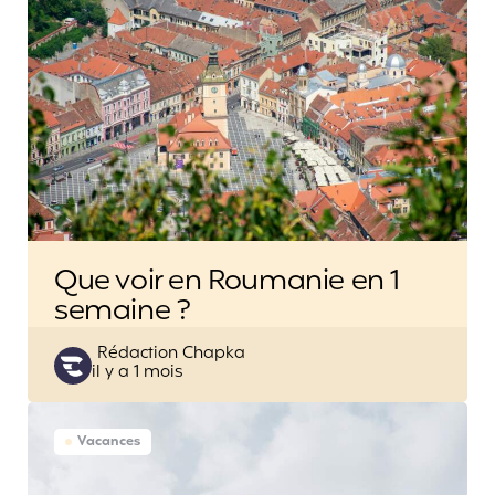
Que voir en Roumanie en 1
semaine ?
Posted
Rédaction Chapka
il y a 1 mois
by
Vacances