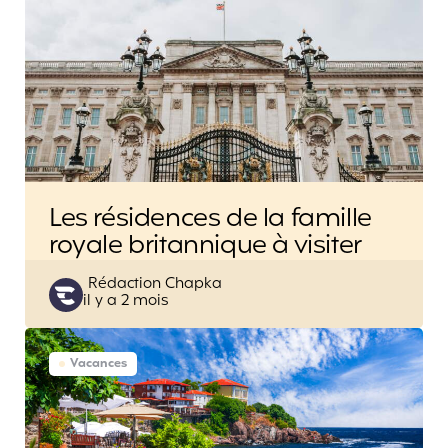
Les résidences de la famille
royale britannique à visiter
Posted
Rédaction Chapka
il y a 2 mois
by
Vacances