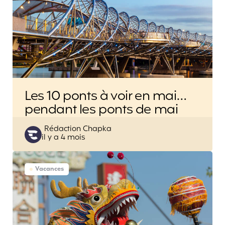
Les 10 ponts à voir en mai…
pendant les ponts de mai
Posted
Rédaction Chapka
il y a 4 mois
by
Vacances