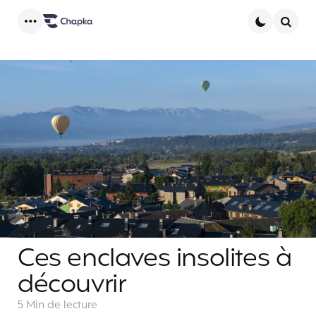
Menu
Searc
Ces enclaves insolites à
découvrir
5 Min
de lecture