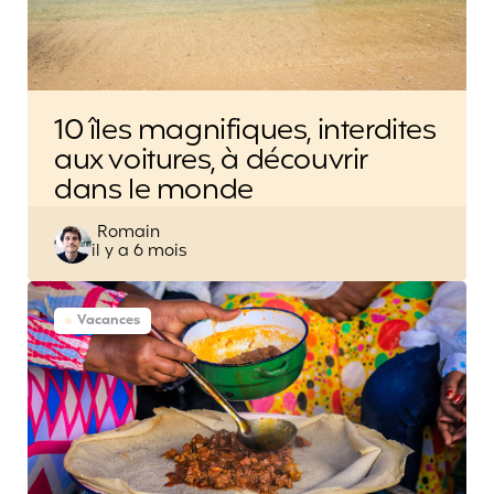
10 îles magnifiques, interdites
aux voitures, à découvrir
dans le monde
Posted
Romain
il y a 6 mois
by
Vacances