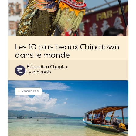
Les 10 plus beaux Chinatown
dans le monde
Posted
Rédaction Chapka
il y a 5 mois
by
Vacances