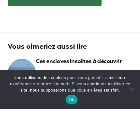
Vous aimeriez aussi lire
Ces enclaves insolites à découvrir
Nous utilisons des cookies pour vous garantir la meilleure
expérience sur notre site web. Si vous continuez à utiliser ce
Comment prendre une année
site, nous supposerons que vous en êtes satisfait.
sabbatique pour faire le tour du
OK
monde ?
Quelle assurance pour votre voyage
scolaire en France et à l’étranger ?