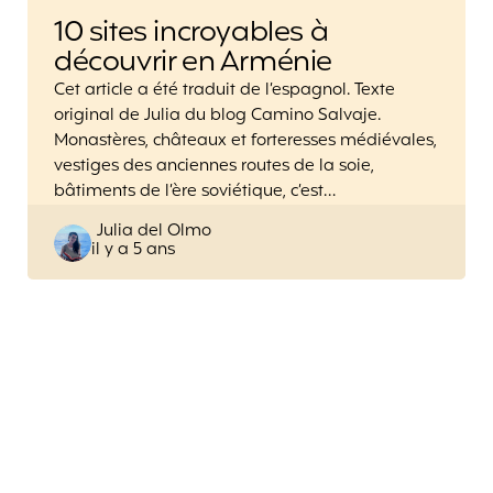
10 sites incroyables à
découvrir en Arménie
Cet article a été traduit de l’espagnol. Texte
original de Julia du blog Camino Salvaje.
Monastères, châteaux et forteresses médiévales,
vestiges des anciennes routes de la soie,
bâtiments de l’ère soviétique, c’est…
Posted
Julia del Olmo
il y a 5 ans
by