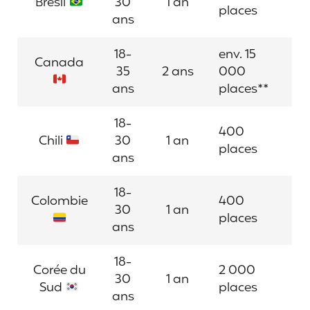
Brésil
30
1 an
places
ans
18-
env. 15
Canada
35
2 ans
000
ans
places**
18-
400
Chili
30
1 an
places
ans
18-
Colombie
400
30
1 an
places
ans
18-
Corée du
2 000
30
1 an
Sud
places
ans