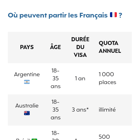
Où peuvent partir les Français
?
DURÉE
QUOTA
PAYS
ÂGE
DU
ANNUEL
VISA
18-
Argentine
1 000
35
1 an
places
ans
18-
Australie
35
3 ans*
illimité
ans
18-
500