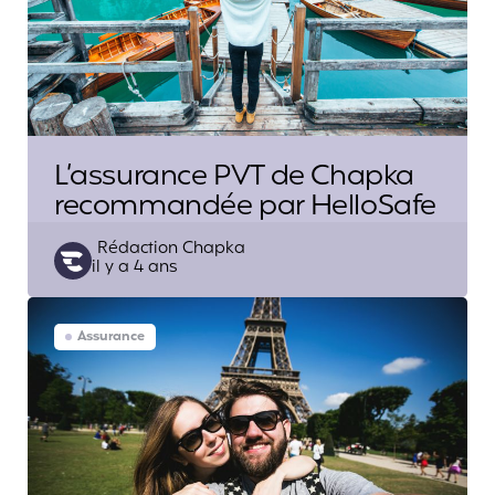
L’assurance PVT de Chapka
recommandée par HelloSafe
Posted
Rédaction Chapka
il y a 4 ans
by
Assurance