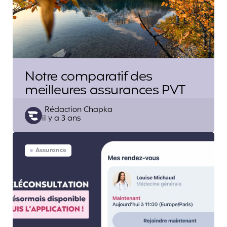
Notre comparatif des
meilleures assurances PVT
Posted
Rédaction Chapka
il y a 3 ans
by
Assurance