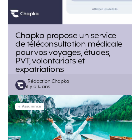
Chapka propose un service
de téléconsultation médicale
pour vos voyages, études,
PVT, volontariats et
expatriations
Posted
Rédaction Chapka
il y a 4 ans
by
Assurance