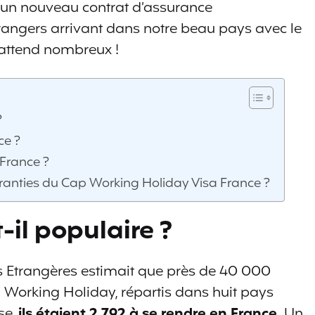
r un nouveau contrat d’assurance
rangers arrivant dans notre beau pays avec le
 attend nombreux !
?
ce ?
France ?
aranties du Cap Working Holiday Visa France ?
-il populaire ?
res Etrangères estimait que près de 40 000
 Working Holiday, répartis dans huit pays
se,
ils étaient 2 792 à se rendre en France
. Un