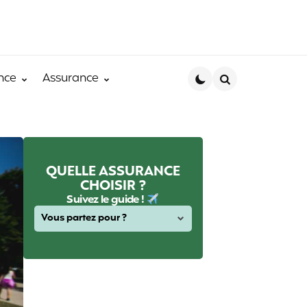
nce
Assurance
Search
QUELLE ASSURANCE
CHOISIR ?
Suivez le guide !