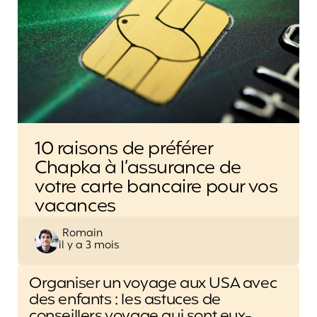
10 raisons de préférer
Chapka à l’assurance de
votre carte bancaire pour vos
vacances
Posted
Romain
il y a 3 mois
by
Post
Organiser un voyage aux USA avec
navigation
des enfants : les astuces de
conseillers voyage qui sont eux-