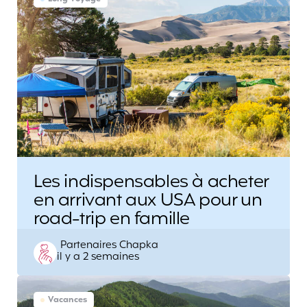
Les indispensables à acheter
en arrivant aux USA pour un
road-trip en famille
Posted
Partenaires Chapka
il y a 2 semaines
by
Vacances