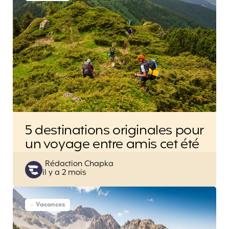
5 destinations originales pour
un voyage entre amis cet été
Posted
Rédaction Chapka
il y a 2 mois
by
Vacances