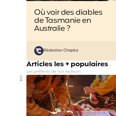
Où voir des diables
de Tasmanie en
Australie ?
Posted
Rédaction Chapka
by
Articles les + populaires
Les préférés de nos lecteurs
PVT