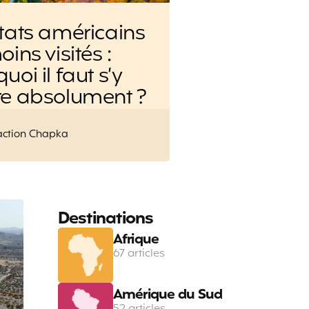
tats américains
oins visités :
uoi il faut s’y
re absolument ?
ed
ction Chapka
Destinations
Afrique
67 articles
Amérique du Sud
52 articles