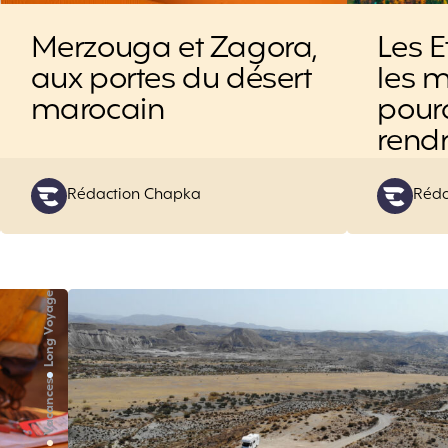
Merzouga et Zagora,
Les E
aux portes du désert
les m
marocain
pourq
rend
Posted
Post
Rédaction Chapka
Réda
by
by
Long Voyage
Vacances