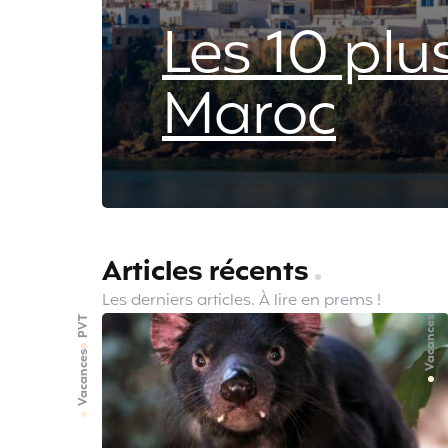
Les 10 plus
Maroc
Articles récents
Les derniers articles. À lire en prems !
PVT
Vacances
Vacances