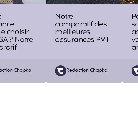
e
Notre
P
ance
comparatif des
s
e choisir
meilleures
a
SA ? Notre
assurances PVT
v
ratif
a
ed
Posted
action Chapka
Rédaction Chapka
by