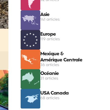
Asie
141 articles
Europe
119 articles
Mexique &
Amérique Centrale
36 articles
Océanie
31 articles
USA Canada
68 articles