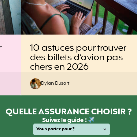
r
10 astuces pour trouver
des billets d’avion pas
chers en 2026
Posted
Dylan Dusart
by
QUELLE ASSURANCE CHOISIR ?
Suivez le guide !