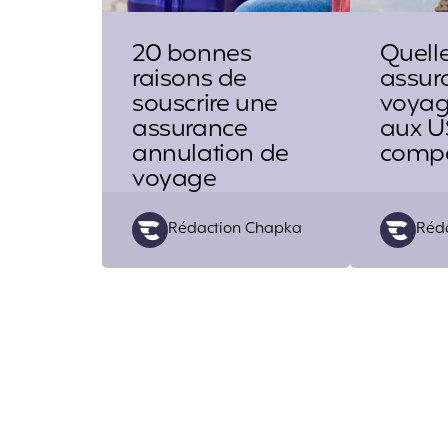
20 bonnes
Quell
raisons de
assur
souscrire une
voyag
assurance
aux U
annulation de
compa
voyage
Posted
Post
Rédaction Chapka
Réd
by
by