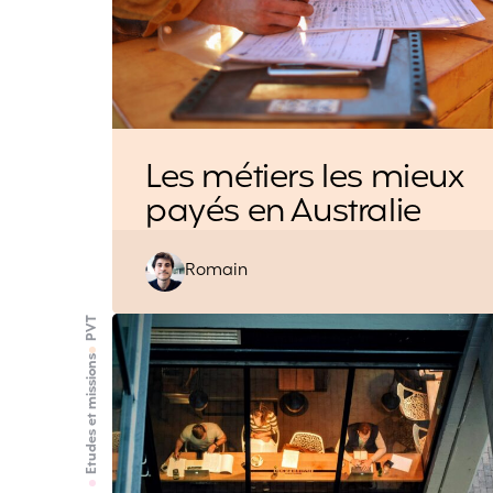
Les métiers les mieux
payés en Australie
Posted
Romain
by
PVT
Etudes et missions