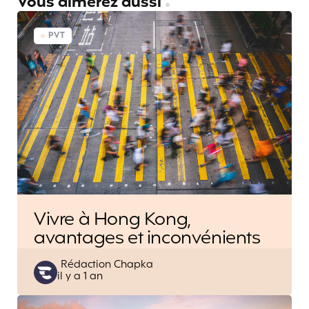
Vous aimerez aussi
PVT
Vivre à Hong Kong,
avantages et inconvénients
Posted
Rédaction Chapka
il y a 1 an
by