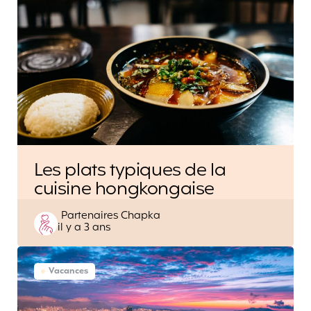
Les plats typiques de la
cuisine hongkongaise
Posted
Partenaires Chapka
il y a 3 ans
by
Vacances