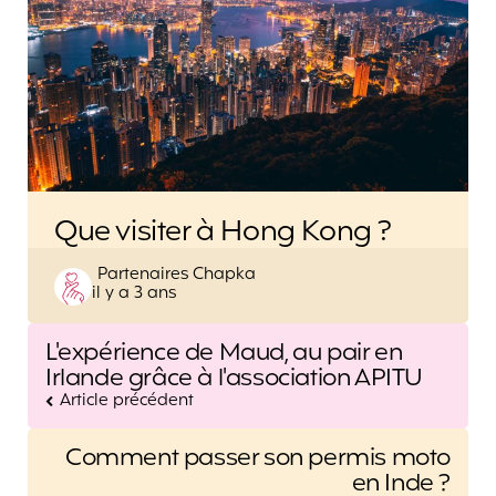
Que visiter à Hong Kong ?
Posted
Partenaires Chapka
il y a 3 ans
by
Post
L'expérience de Maud, au pair en
navigation
Irlande grâce à l'association APITU
Article précédent
Comment passer son permis moto
en Inde ?