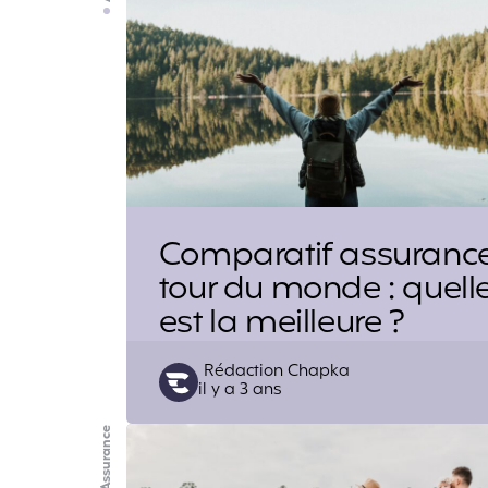
Comparatif assuranc
tour du monde : quell
est la meilleure ?
Posted
Rédaction Chapka
il y a 3 ans
by
Assurance