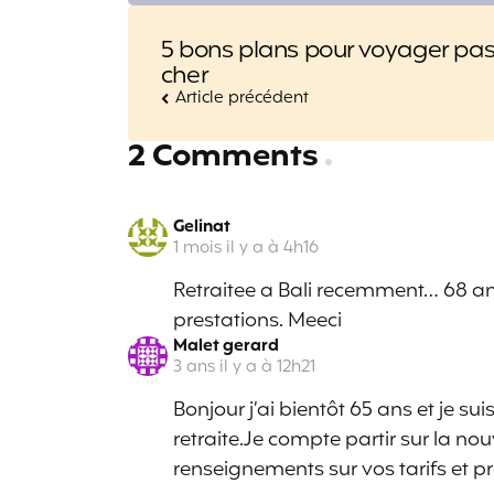
Post
5 bons plans pour voyager pa
navigation
cher
Article précédent
2 Comments
Gelinat
1 mois il y a à 4h16
Retraitee a Bali recemment… 68 ans
prestations. Meeci
Malet gerard
3 ans il y a à 12h21
Bonjour j’ai bientôt 65 ans et je su
retraite.Je compte partir sur la n
renseignements sur vos tarifs et 