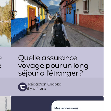
e
Quelle assurance
e
voyage pour un long
séjour à l’étranger ?
Posted
Rédaction Chapka
il y a 4 ans
by
Assurance