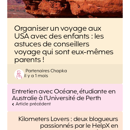
Organiser un voyage aux
USA avec des enfants : les
astuces de conseillers
voyage qui sont eux-mêmes
parents !
Posted
Partenaires Chapka
il y a 1 mois
by
Post
Entretien avec Océane, étudiante en
navigation
Australie à l'Université de Perth
Article précédent
Kilometers Lovers : deux blogueurs
passionnés par le HelpX en