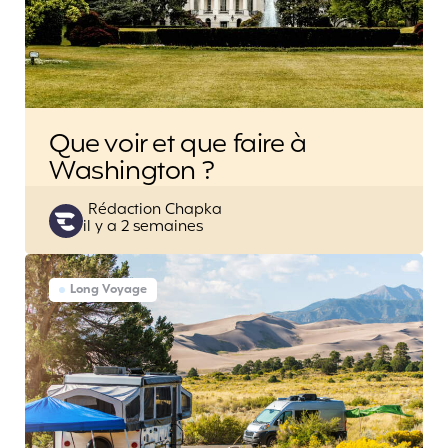
Que voir et que faire à
Washington ?
Posted
Rédaction Chapka
il y a 2 semaines
by
Long Voyage